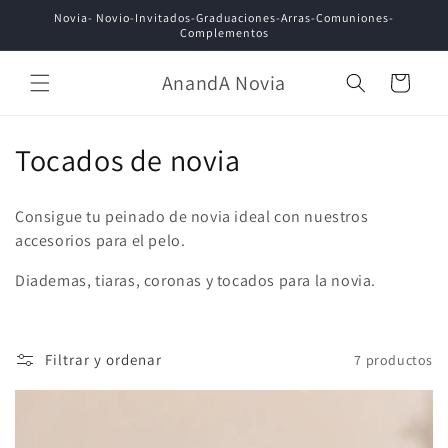
Ir
Novia- Novio-Invitados-Graduaciones-Arras-Comuniones-
directamente
Complementos
al contenido
AnandA Novia
Carrito
C
Tocados de novia
o
Consigue tu peinado de novia ideal con nuestros
l
accesorios para el pelo.
e
Diademas, tiaras, coronas y tocados para la novia.
c
c
Filtrar y ordenar
7 productos
i
ó