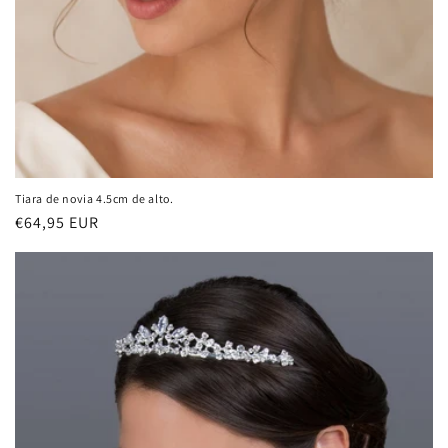
Tiara de novia 4.5cm de alto.
Precio
€64,95 EUR
habitual