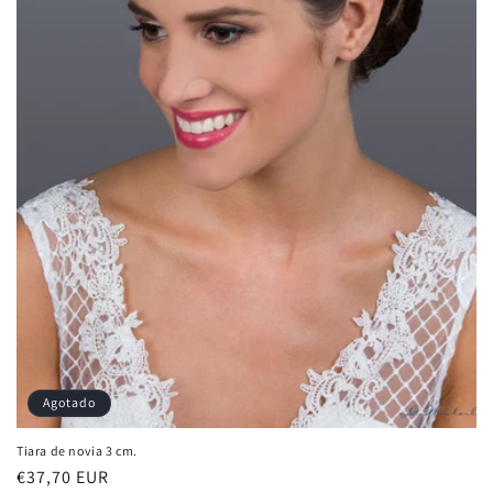
Agotado
Tiara de novia 3 cm.
Precio
€37,70 EUR