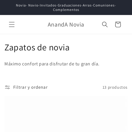
Ir
Novia- Novio-Invitados-Graduaciones-Arras-Comuniones-
directamente
Complementos
al contenido
AnandA Novia
Carrito
C
Zapatos de novia
o
Máximo confort para disfrutar de tu gran día.
l
e
Filtrar y ordenar
13 productos
c
c
i
ó