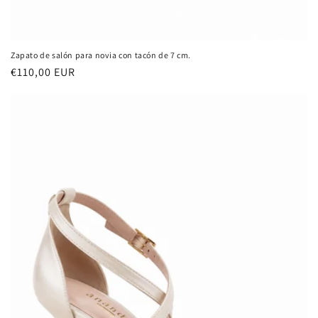
Zapato de salón para novia con tacón de 7 cm.
Precio
€110,00 EUR
habitual