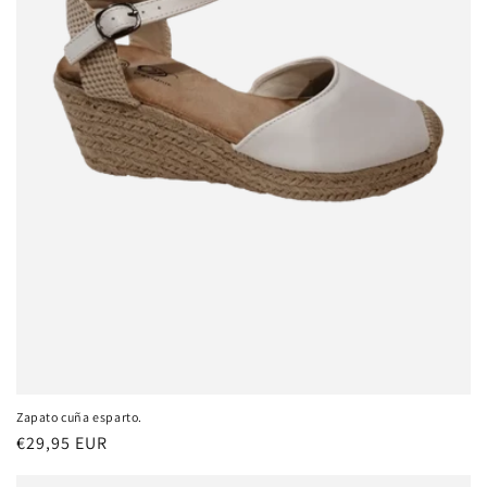
Zapato cuña esparto.
Precio
€29,95 EUR
habitual