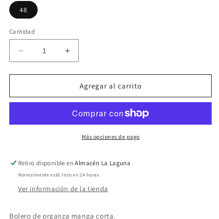
48
Cantidad
Reducir
Aumentar
cantidad
cantidad
para
para
Bolero
Bolero
Agregar al carrito
de
de
organza
organza
Más opciones de pago
Retiro disponible en
Almacén La Laguna
Normalmente está listo en 24 horas
Ver información de la tienda
Bolero de organza manga corta.