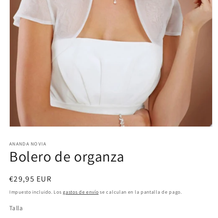
Abrir
elemento
multimedia
ANANDA NOVIA
Bolero de organza
1
en
una
ventana
Precio
€29,95 EUR
modal
habitual
Impuesto incluido. Los
gastos de envío
se calculan en la pantalla de pago.
Talla