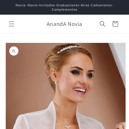
Ir
Novia- Novio-Invitados-Graduaciones-Arras-Comuniones-
directamente
Complementos
al contenido
AnandA Novia
Carrito
Ir
directamente
a la
información
del producto