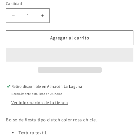
Cantidad
Reducir
Aumentar
cantidad
cantidad
para
para
Bolsa
Bolsa
Agregar al carrito
de
de
fiesta
fiesta
rosa
rosa
chicle
chicle
Retiro disponible en
Almacén La Laguna
Normalmente está listo en 24 horas
Ver información de la tienda
Bolso de fiesta tipo clutch color rosa chicle.
Textura textil.