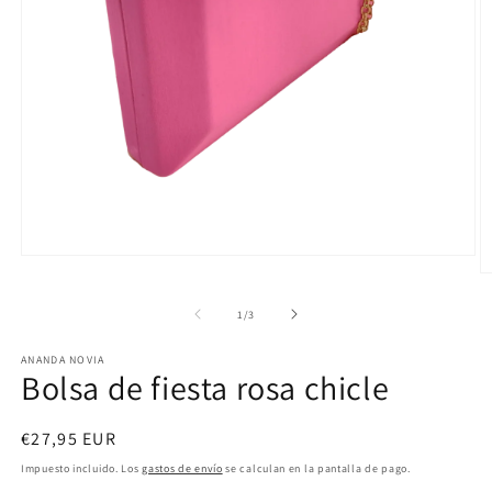
Abrir
elemento
Ab
multimedia
e
1
m
de
1
/
3
en
2
una
e
ventana
ANANDA NOVIA
u
Bolsa de fiesta rosa chicle
modal
v
m
Precio
€27,95 EUR
habitual
Impuesto incluido. Los
gastos de envío
se calculan en la pantalla de pago.