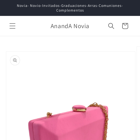
Ir
Novia- Novio-Invitados-Graduaciones-Arras-Comuniones-
directamente
Complementos
al contenido
AnandA Novia
Carrito
Ir
directamente
a la
información
del producto