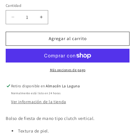
Cantidad
Reducir
Aumentar
cantidad
cantidad
para
para
Bolso
Bolso
Agregar al carrito
clutch
clutch
vertical
vertical
verde.
verde.
Más opciones de pago
Retiro disponible en
Almacén La Laguna
Normalmente está listo en 24 horas
Ver información de la tienda
Bolso de fiesta de mano tipo clutch vertical.
Textura de piel.