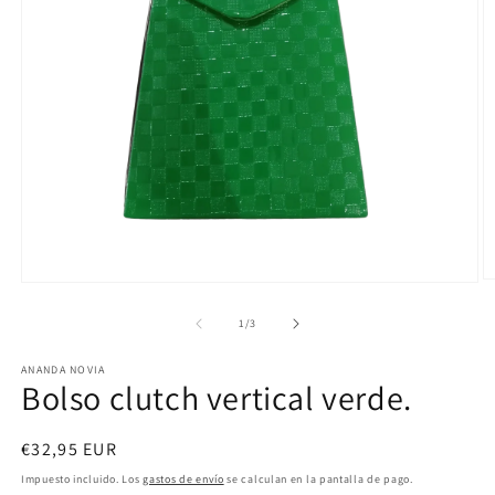
Ab
Abrir
e
elemento
m
multimedia
de
1
/
3
2
1
e
en
u
ANANDA NOVIA
una
Bolso clutch vertical verde.
v
ventana
m
modal
Precio
€32,95 EUR
habitual
Impuesto incluido. Los
gastos de envío
se calculan en la pantalla de pago.