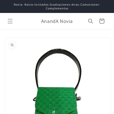
Ir
Novia- Novio-Invitados-Graduaciones-Arras-Comuniones-
directamente
Complementos
al contenido
AnandA Novia
Carrito
Ir
directamente
a la
información
del producto