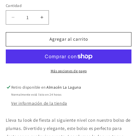
Cantidad
Reducir
Aumentar
cantidad
cantidad
para
para
Bolso
Bolso
Agregar al carrito
de
de
fiesta
fiesta
plumas
plumas
lila
lila
Más opciones de pago
Retiro disponible en
Almacén La Laguna
Normalmente está listo en 24 horas
Ver información de la tienda
Lleva tu look de fiesta al siguiente nivel con nuestro bolso de
plumas. Divertido y elegante, este bolso es perfecto para