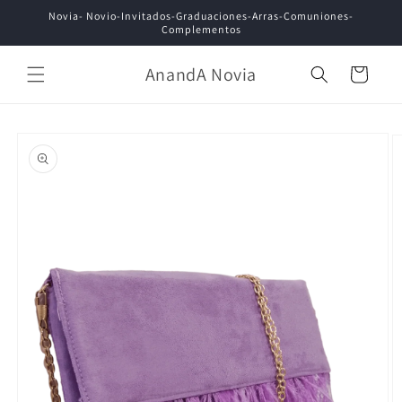
Ir
Novia- Novio-Invitados-Graduaciones-Arras-Comuniones-
directamente
Complementos
al contenido
AnandA Novia
Carrito
Ir
directamente
a la
información
del producto