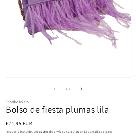
Ab
Abrir
e
elemento
m
multimedia
de
1
/
3
2
1
e
en
u
ANANDA NOVIA
una
Bolso de fiesta plumas lila
v
ventana
m
modal
Precio
€24,95 EUR
habitual
Impuesto incluido. Los
gastos de envío
se calculan en la pantalla de pago.