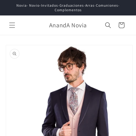
Ir
Novia- Novio-Invitados-Graduaciones-Arras-Comuniones-
directamente
Complementos
al contenido
AnandA Novia
Carrito
Ir
directamente
a la
información
del producto