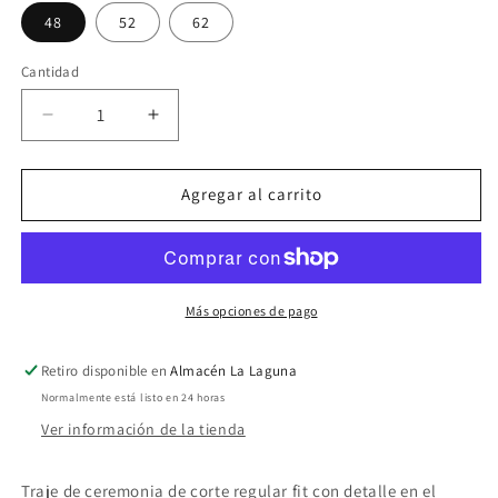
48
52
62
Cantidad
Reducir
Aumentar
cantidad
cantidad
para
para
Traje
Traje
Agregar al carrito
Vivaldi
Vivaldi
marino
marino
Más opciones de pago
Retiro disponible en
Almacén La Laguna
Normalmente está listo en 24 horas
Ver información de la tienda
Traje de ceremonia de corte regular fit con detalle en el