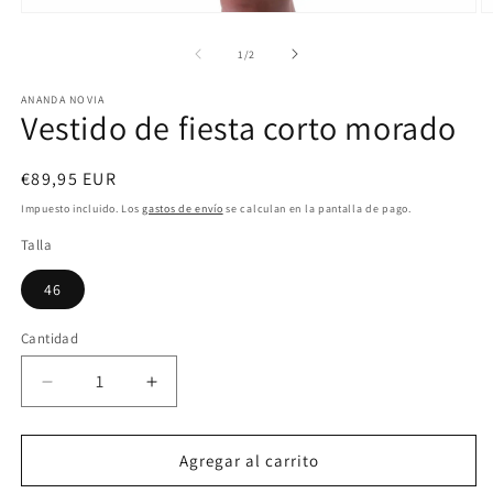
Abrir
Ab
elemento
e
multimedia
m
de
1
/
2
1
2
en
e
ANANDA NOVIA
una
u
Vestido de fiesta corto morado
ventana
v
modal
m
Precio
€89,95 EUR
habitual
Impuesto incluido. Los
gastos de envío
se calculan en la pantalla de pago.
Talla
46
Cantidad
Reducir
Aumentar
cantidad
cantidad
para
para
Vestido
Vestido
Agregar al carrito
de
de