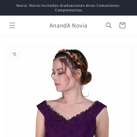
Ir
Novia- Novio-Invitados-Graduaciones-Arras-Comuniones-
directamente
Complementos
al contenido
AnandA Novia
Carrito
Ir
directamente
a la
información
del producto