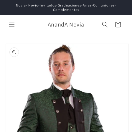
Ir
Novia- Novio-Invitados-Graduaciones-Arras-Comuniones-
directamente
Complementos
al contenido
AnandA Novia
Carrito
Ir
directamente
a la
información
del producto