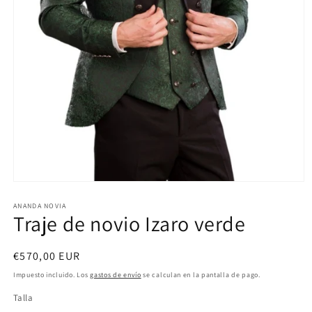
Abrir
elemento
multimedia
ANANDA NOVIA
Traje de novio Izaro verde
1
en
una
ventana
Precio
€570,00 EUR
modal
habitual
Impuesto incluido. Los
gastos de envío
se calculan en la pantalla de pago.
Talla