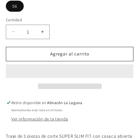
56
Cantidad
Reducir
Aumentar
cantidad
cantidad
para
para
Traje
Traje
Agregar al carrito
de
de
novio
novio
Izaro
Izaro
verde
verde
Retiro disponible en
Almacén La Laguna
Normalmente está listo en 24 horas
Ver información de la tienda
Traje de 3 piezas de corte SUPER SLIM FIT con casaca abierta