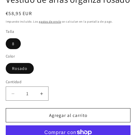
m
Precio
€58,95 EUR
habitual
Impuesto incluido. Los
gastos de envío
se calculan en la pantalla de pago.
Talla
8
Color
Rosado
Cantidad
Reducir
Aumentar
cantidad
cantidad
para
para
Vestido
Vestido
Agregar al carrito
de
de
arras
arras
organza
organza