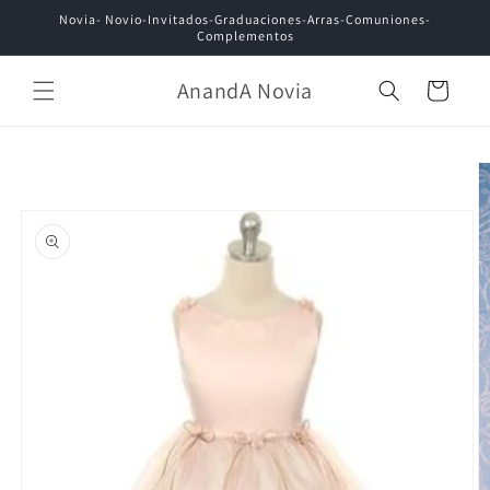
Ir
Novia- Novio-Invitados-Graduaciones-Arras-Comuniones-
directamente
Complementos
al contenido
AnandA Novia
Carrito
Ir
directamente
a la
información
del producto