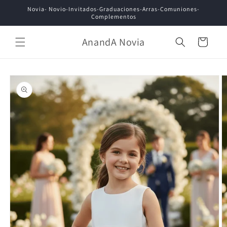
Ir
Novia- Novio-Invitados-Graduaciones-Arras-Comuniones-
directamente
Complementos
al contenido
AnandA Novia
Carrito
Ir
directamente
a la
información
del producto