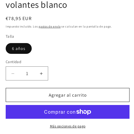
volantes blanco
Precio
€78,95 EUR
habitual
Impuesto incluido. Los
gastos de envío
se calculan en la pantalla de pago.
Talla
6 años
Cantidad
Reducir
Aumentar
cantidad
cantidad
para
para
Vestido
Vestido
Agregar al carrito
de
de
arras
arras
corto
corto
con
con
volantes
volantes
Más opciones de pago
blanco
blanco