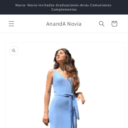
Ir
Novia- Novio-Invitados-Graduaciones-Arras-Comuniones-
directamente
Complementos
al contenido
AnandA Novia
Carrito
Ir
directamente
a la
información
del producto