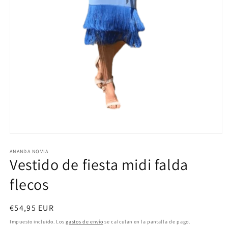
Abrir
elemento
multimedia
ANANDA NOVIA
Vestido de fiesta midi falda
1
en
una
flecos
ventana
modal
Precio
€54,95 EUR
habitual
Impuesto incluido. Los
gastos de envío
se calculan en la pantalla de pago.